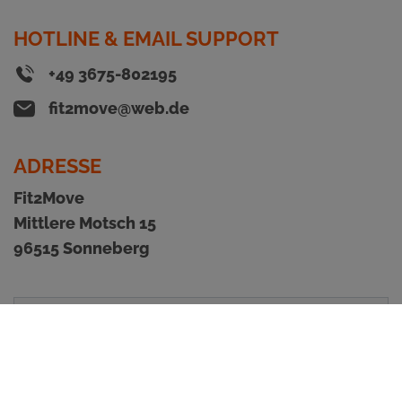
HOTLINE & EMAIL SUPPORT
+49 3675-802195
fit2move@web.de
ADRESSE
Fit2Move
Mittlere Motsch 15
96515 Sonneberg